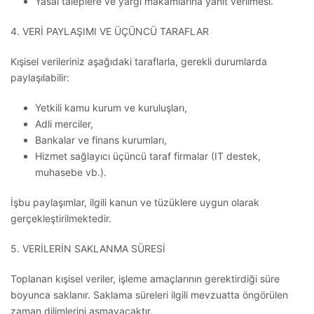
Yasal taleplere ve yargı makamlarına yanıt verilmesi.
4. VERİ PAYLAŞIMI VE ÜÇÜNCÜ TARAFLAR
Kışisel verileriniz aşağıdaki taraflarla, gerekli durumlarda
paylaşılabilir:
Yetkili kamu kurum ve kuruluşları,
Adli merciler,
Bankalar ve finans kurumları,
Hizmet sağlayıcı üçüncü taraf firmalar (IT destek,
muhasebe vb.).
İşbu paylaşımlar, ilgili kanun ve tüzüklere uygun olarak
gerçekleştirilmektedir.
5. VERİLERİN SAKLANMA SÜRESİ
Toplanan kışisel veriler, işleme amaçlarının gerektirdiği süre
boyunca saklanır. Saklama süreleri ilgili mevzuatta öngörülen
zaman dilimlerini aşmayacaktır.