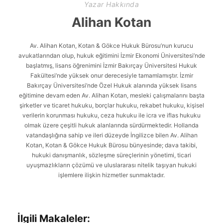
Yazar Hakkında
Alihan Kotan
Av. Alihan Kotan, Kotan & Gökce Hukuk Bürosu’nun kurucu
avukatlarından olup, hukuk eğitimini İzmir Ekonomi Üniversitesi’nde
başlatmış, lisans öğrenimini İzmir Bakırçay Üniversitesi Hukuk
Fakültesi’nde yüksek onur derecesiyle tamamlamıştır. İzmir
Bakırçay Üniversitesi’nde Özel Hukuk alanında yüksek lisans
eğitimine devam eden Av. Alihan Kotan, mesleki çalışmalarını başta
şirketler ve ticaret hukuku, borçlar hukuku, rekabet hukuku, kişisel
verilerin korunması hukuku, ceza hukuku ile icra ve iflas hukuku
olmak üzere çeşitli hukuk alanlarında sürdürmektedir. Hollanda
vatandaşlığına sahip ve ileri düzeyde İngilizce bilen Av. Alihan
Kotan, Kotan & Gökce Hukuk Bürosu bünyesinde; dava takibi,
hukuki danışmanlık, sözleşme süreçlerinin yönetimi, ticari
uyuşmazlıkların çözümü ve uluslararası nitelik taşıyan hukuki
işlemlere ilişkin hizmetler sunmaktadır.
İlgili Makaleler: