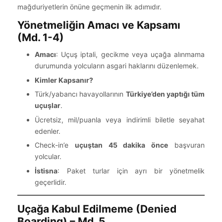
mağduriyetlerin önüne geçmenin ilk adımıdır.
Yönetmeliğin Amacı ve Kapsamı
(Md. 1-4)
Amacı
: Uçuş iptali, gecikme veya uçağa alınmama
durumunda yolcuların asgari haklarını düzenlemek.
Kimler Kapsanır?
Türk/yabancı havayollarının
Türkiye’den yaptığı tüm
uçuşlar
.
Ücretsiz, mil/puanla veya indirimli biletle seyahat
edenler.
Check-in’e
uçuştan 45 dakika önce
başvuran
yolcular.
İstisna
: Paket turlar için ayrı bir yönetmelik
geçerlidir.
Uçağa Kabul Edilmeme (Denied
Boarding) – Md. 5