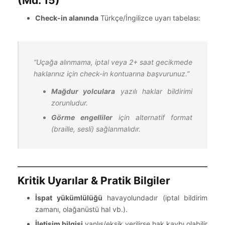
(Md. 15)
Check-in alanında
Türkçe/İngilizce uyarı tabelası:
“Uçağa alınmama, iptal veya 2+ saat gecikmede
haklarınız için check-in kontuarına başvurunuz.”
Mağdur yolculara
yazılı haklar bildirimi
zorunludur.
Görme engelliler
için alternatif format
(braille, sesli) sağlanmalıdır.
Kritik Uyarılar & Pratik Bilgiler
İspat yükümlülüğü
havayolundadır (iptal bildirim
zamanı, olağanüstü hal vb.).
İletişim bilgisi
yanlış/eksik verilirse hak kaybı olabilir