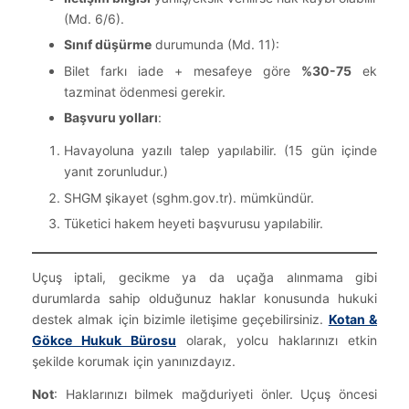
(Md. 6/6).
Sınıf düşürme
durumunda (Md. 11):
Bilet farkı iade + mesafeye göre
%30-75
ek
tazminat ödenmesi gerekir.
Başvuru yolları
:
Havayoluna yazılı talep yapılabilir. (15 gün içinde
yanıt zorunludur.)
SHGM şikayet (sghm.gov.tr). mümkündür.
Tüketici hakem heyeti başvurusu yapılabilir.
Uçuş iptali, gecikme ya da uçağa alınmama gibi
durumlarda sahip olduğunuz haklar konusunda hukuki
destek almak için bizimle iletişime geçebilirsiniz.
Kotan &
Gökce Hukuk Bürosu
olarak, yolcu haklarınızı etkin
şekilde korumak için yanınızdayız.
Not
: Haklarınızı bilmek mağduriyeti önler. Uçuş öncesi