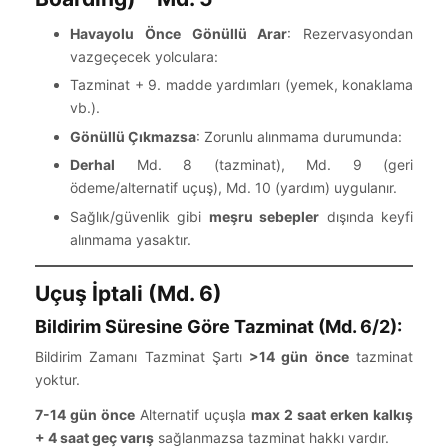
Havayolu Önce Gönüllü Arar
: Rezervasyondan
vazgeçecek yolculara:
Tazminat + 9. madde yardımları (yemek, konaklama
vb.).
Gönüllü Çıkmazsa
: Zorunlu alınmama durumunda:
Derhal
Md. 8 (tazminat), Md. 9 (geri
ödeme/alternatif uçuş), Md. 10 (yardım) uygulanır.
Sağlık/güvenlik gibi
meşru sebepler
dışında keyfi
alınmama yasaktır.
Uçuş İptali (Md. 6)
Bildirim Süresine Göre Tazminat (Md. 6/2):
Bildirim Zamanı Tazminat Şartı
>14 gün önce
tazminat
yoktur.
7-14 gün önce
Alternatif uçuşla
max 2 saat erken kalkış
+ 4 saat geç varış
sağlanmazsa tazminat hakkı vardır.