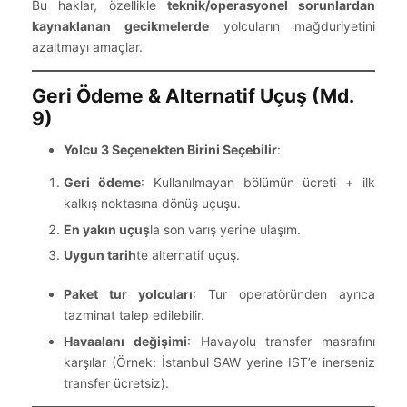
Bu haklar, özellikle
teknik/operasyonel sorunlardan
kaynaklanan gecikmelerde
yolcuların mağduriyetini
azaltmayı amaçlar.
Geri Ödeme & Alternatif Uçuş (Md.
9)
Yolcu 3 Seçenekten Birini Seçebilir
:
Geri ödeme
: Kullanılmayan bölümün ücreti + ilk
kalkış noktasına dönüş uçuşu.
En yakın uçuş
la son varış yerine ulaşım.
Uygun tarih
te alternatif uçuş.
Paket tur yolcuları
: Tur operatöründen ayrıca
tazminat talep edilebilir.
Havaalanı değişimi
: Havayolu transfer masrafını
karşılar (Örnek: İstanbul SAW yerine IST’e inerseniz
transfer ücretsiz).