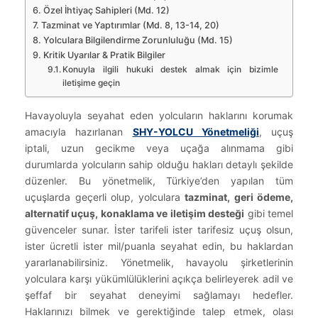
Özel İhtiyaç Sahipleri (Md. 12)
Tazminat ve Yaptırımlar (Md. 8, 13-14, 20)
Yolculara Bilgilendirme Zorunluluğu (Md. 15)
Kritik Uyarılar & Pratik Bilgiler
Konuyla ilgili hukuki destek almak için bizimle
iletişime geçin
Havayoluyla seyahat eden yolcuların haklarını korumak
amacıyla hazırlanan
SHY-YOLCU Yönetmeliği
, uçuş
iptali, uzun gecikme veya uçağa alınmama gibi
durumlarda yolcuların sahip olduğu hakları detaylı şekilde
düzenler. Bu yönetmelik, Türkiye’den yapılan tüm
uçuşlarda geçerli olup, yolculara
tazminat, geri ödeme,
alternatif uçuş, konaklama ve iletişim desteği
gibi temel
güvenceler sunar. İster tarifeli ister tarifesiz uçuş olsun,
ister ücretli ister mil/puanla seyahat edin, bu haklardan
yararlanabilirsiniz. Yönetmelik, havayolu şirketlerinin
yolculara karşı yükümlülüklerini açıkça belirleyerek adil ve
şeffaf bir seyahat deneyimi sağlamayı hedefler.
Haklarınızı bilmek ve gerektiğinde talep etmek, olası