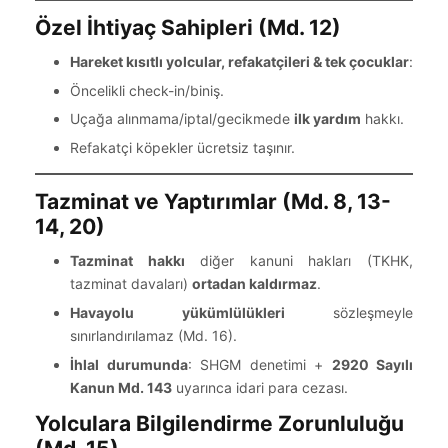
Özel İhtiyaç Sahipleri (Md. 12)
Hareket kısıtlı yolcular, refakatçileri & tek çocuklar
:
Öncelikli check-in/biniş.
Uçağa alınmama/iptal/gecikmede
ilk yardım
hakkı.
Refakatçi köpekler ücretsiz taşınır.
Tazminat ve Yaptırımlar (Md. 8, 13-
14, 20)
Tazminat hakkı
diğer kanuni hakları (TKHK,
tazminat davaları)
ortadan kaldırmaz
.
Havayolu yükümlülükleri
sözleşmeyle
sınırlandırılamaz (Md. 16).
İhlal durumunda
: SHGM denetimi +
2920 Sayılı
Kanun Md. 143
uyarınca idari para cezası.
Yolculara Bilgilendirme Zorunluluğu