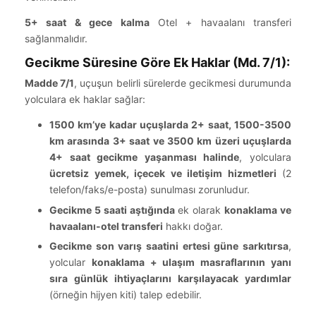
5+ saat & gece kalma
Otel + havaalanı transferi
sağlanmalıdır.
Gecikme Süresine Göre Ek Haklar (Md. 7/1):
Madde 7/1
, uçuşun belirli sürelerde gecikmesi durumunda
yolculara ek haklar sağlar:
1500 km’ye kadar uçuşlarda 2+ saat, 1500-3500
km arasında 3+ saat ve 3500 km üzeri uçuşlarda
4+ saat gecikme yaşanması halinde
, yolculara
ücretsiz yemek, içecek ve iletişim hizmetleri
(2
telefon/faks/e-posta) sunulması zorunludur.
Gecikme 5 saati aştığında
ek olarak
konaklama ve
havaalanı-otel transferi
hakkı doğar.
Gecikme son varış saatini ertesi güne sarkıtırsa
,
yolcular
konaklama + ulaşım masraflarının yanı
sıra günlük ihtiyaçlarını karşılayacak yardımlar
(örneğin hijyen kiti) talep edebilir.