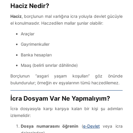
Haciz Nedir?
Haciz
, borçlunun mal varlığına icra yoluyla devlet gücüyle
el konulmasıdır. Haczedilen mallar şunlar olabilir:
Araçlar
Gayrimenkuller
Banka hesapları
Maaş (belirli sınırlar dâhilinde)
Borçlunun “asgari yaşam koşulları” göz önünde
bulundurulur; örneğin ev eşyalarının tümü haczedilemez.
İcra Dosyam Var Ne Yapmalıyım?
İcra dosyasıyla karşı karşıya kalan bir kişi şu adımları
izlemelidir:
Dosya numarasını öğrenin
(
e-Devlet
veya icra
dairesinden).