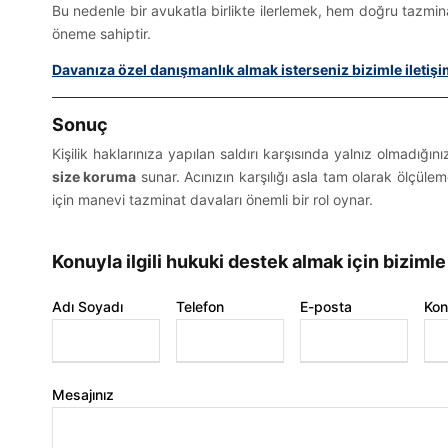
Bu nedenle bir avukatla birlikte ilerlemek, hem doğru tazm
öneme sahiptir.
Davanıza özel danışmanlık almak isterseniz bizimle iletişi
İletişi
Sonuç
info@kot
Kişilik haklarınıza yapılan saldırı karşısında yalnız olmadığın
Kotan & Gökce Hukuk Bürosu –
size koruma
sunar. Acınızın karşılığı asla tam olarak ölçül
(+90) 53
Güvenilir, çözüm odaklı ve modern
için manevi tazminat davaları önemli bir rol oynar.
hukuk hizmetleri.
Mansuroğl
Konuyla ilgili hukuki destek almak için bizimle
No: 9/1, A
Bireysel Hizmetler
A Blok, D:
Kurumsal Hizmetler
Adı Soyadı
Telefon
E-posta
Kon
Bayraklı/
Hukuki Uyum & Şirket Eğitimleri
İnfaz (Yatar) Hesaplama Aracı
Kira Artış Oranı Hesaplama
Mesajınız
Aracı