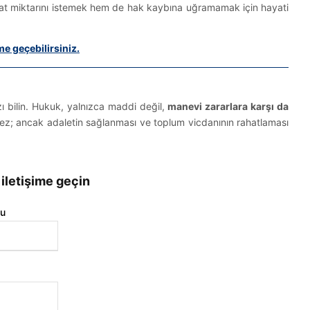
inat miktarını istemek hem de hak kaybına uğramamak için hayati
me geçebilirsiniz.
m Bilgileri
angokce.com
ızı bilin. Hukuk, yalnızca maddi değil,
manevi zararlara karşı da
emez; ancak adaletin sağlanması ve toplum vicdanının rahatlaması
6 682 73 06
u Mah., 288/4 Sk.
 iletişime geçin
vcılar Exclusive,
 41,
u
İZMİR