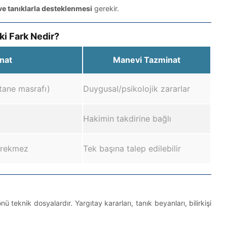
ve tanıklarla desteklenmesi
gerekir.
i Fark Nedir?
nat
Manevi Tazminat
stane masrafı)
Duygusal/psikolojik zararlar
Hakimin takdirine bağlı
gerekmez
Tek başına talep edilebilir
eknik dosyalardır. Yargıtay kararları, tanık beyanları, bilirkişi