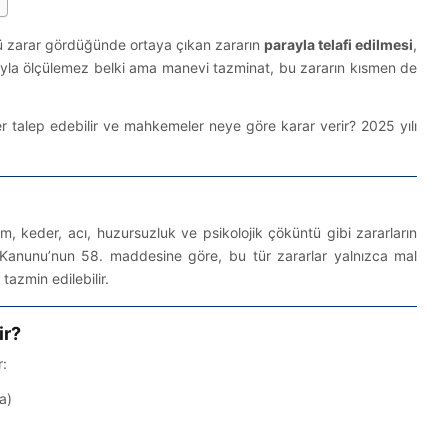
üğü zarar gördüğünde ortaya çıkan zararın
parayla telafi edilmesi
,
rayla ölçülemez belki ama manevi tazminat, bu zararın kısmen de
er talep edebilir ve mahkemeler neye göre karar verir? 2025 yılı
, keder, acı, huzursuzluk ve psikolojik çöküntü gibi zararların
r Kanunu’nun 58. maddesine göre, bu tür zararlar yalnızca mal
tazmin edilebilir.
ir?
r:
a)