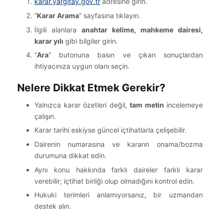
karar.yargitay.gov.tr
adresine girin.
“
Karar Arama
” sayfasına tıklayın.
İlgili alanlara
anahtar kelime, mahkeme dairesi,
karar yılı
gibi bilgiler girin.
“
Ara
” butonuna basın ve çıkan sonuçlardan
ihtiyacınıza uygun olanı seçin.
Nelere Dikkat Etmek Gerekir?
Yalnızca karar özetleri değil,
tam metin
incelemeye
çalışın.
Karar tarihi eskiyse güncel içtihatlarla çelişebilir.
Dairenin numarasına ve kararın onama/bozma
durumuna dikkat edin.
Aynı konu hakkında farklı daireler farklı karar
verebilir; içtihat birliği olup olmadığını kontrol edin.
Hukuki terimleri anlamıyorsanız, bir uzmandan
destek alın.