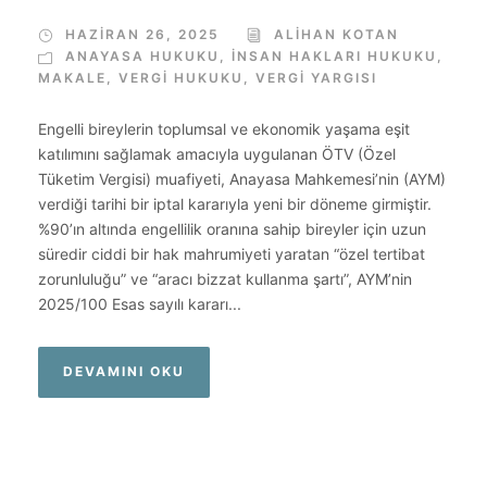
HAZIRAN 26, 2025
ALIHAN KOTAN
ANAYASA HUKUKU
,
İNSAN HAKLARI HUKUKU
,
MAKALE
,
VERGI HUKUKU
,
VERGI YARGISI
Engelli bireylerin toplumsal ve ekonomik yaşama eşit
katılımını sağlamak amacıyla uygulanan ÖTV (Özel
Tüketim Vergisi) muafiyeti, Anayasa Mahkemesi’nin (AYM)
verdiği tarihi bir iptal kararıyla yeni bir döneme girmiştir.
%90’ın altında engellilik oranına sahip bireyler için uzun
süredir ciddi bir hak mahrumiyeti yaratan “özel tertibat
zorunluluğu” ve “aracı bizzat kullanma şartı”, AYM’nin
2025/100 Esas sayılı kararı...
DEVAMINI OKU