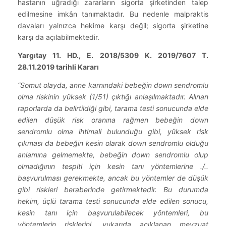
hastanın uğradığı zararların sigorta şirketinden talep
edilmesine imkân tanımaktadır. Bu nedenle malpraktis
davaları yalnızca hekime karşı değil; sigorta şirketine
karşı da açılabilmektedir.
Yargıtay 11. HD., E. 2018/5309 K. 2019/7607 T.
28.11.2019 tarihli Kararı
“Somut olayda, anne karnındaki bebeğin down sendromlu
olma riskinin yüksek (1/51) çıktığı anlaşılmaktadır. Alınan
raporlarda da belirtildiği gibi, tarama testi sonucunda elde
edilen düşük risk oranına rağmen bebeğin down
sendromlu olma ihtimali bulunduğu gibi, yüksek risk
çıkması da bebeğin kesin olarak down sendromlu olduğu
anlamına gelmemekte, bebeğin down sendromlu olup
olmadığının tespiti için kesin tanı yöntemlerine ./..
başvurulması gerekmekte, ancak bu yöntemler de düşük
gibi riskleri beraberinde getirmektedir. Bu durumda
hekim, üçlü tarama testi sonucunda elde edilen sonucu,
kesin tanı için başvurulabilecek yöntemleri, bu
yöntemlerin risklerini, yukarıda açıklanan mevzuat