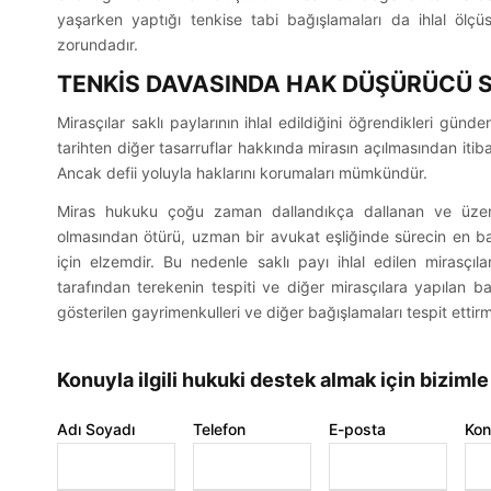
yaşarken yaptığı tenkise tabi bağışlamaları da ihlal öl
zorundadır.
TENKİS DAVASINDA HAK DÜŞÜRÜCÜ S
Mirasçılar saklı paylarının ihlal edildiğini öğrendikleri günd
tarihten diğer tasarruflar hakkında mirasın açılmasından iti
Ancak defii yoluyla haklarını korumaları mümkündür.
İletişi
Miras hukuku çoğu zaman dallandıkça dallanan ve üzer
olmasından ötürü, uzman bir avukat eşliğinde sürecin en baş
info@kot
için elzemdir. Bu nedenle saklı payı ihlal edilen mirasçıl
Kotan & Gökce Hukuk Bürosu –
tarafından terekenin tespiti ve diğer mirasçılara yapılan 
(+90) 53
Güvenilir, çözüm odaklı ve modern
gösterilen gayrimenkulleri ve diğer bağışlamaları tespit ettirme
hukuk hizmetleri.
Mansuroğl
Konuyla ilgili hukuki destek almak için bizimle
No: 9/1, A
Bireysel Hizmetler
A Blok, D:
Kurumsal Hizmetler
Adı Soyadı
Telefon
E-posta
Kon
Bayraklı/
Hukuki Uyum & Şirket Eğitimleri
İnfaz (Yatar) Hesaplama Aracı