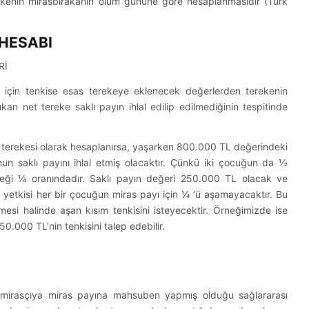
rekenin mirasbırakanın ölüm gününe göre hesaplanmasıdır (Türk
 HESABI
Rİ
mesi için tenkise esas terekeye eklenecek değerlerden terekenin
kan net tereke saklı payın ihlal edilip edilmediğinin tespitinde
 terekesi olarak hesaplanırsa, yaşarken 800.000 TL değerindeki
nun saklı payını ihlal etmiş olacaktır. Çünkü iki çocuğun da ½
ereği ¼ oranındadır. Saklı payın değeri 250.000 TL olacak ve
f yetkisi her bir çocuğun miras payı için ¼ ‘ü aşamayacaktır. Bu
esi halinde aşan kısım tenkisini isteyecektir. Örneğimizde ise
000 TL’nin tenkisini talep edebilir.
 mirasçıya miras payına mahsuben yapmış olduğu sağlararası