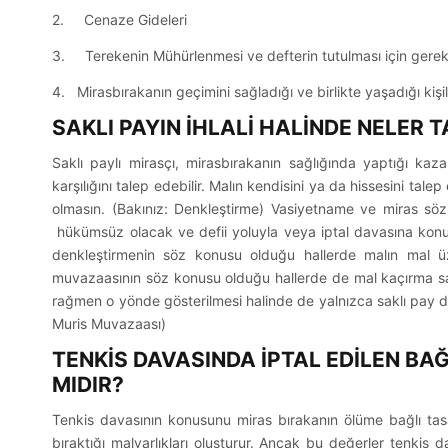
2. Cenaze Gideleri
3. Terekenin Mühürlenmesi ve defterin tutulması için gerekl
4. Mirasbırakanın geçimini sağladığı ve birlikte yaşadığı kişil
SAKLI PAYIN İHLALİ HALİNDE NELER T
Saklı paylı mirasçı, mirasbırakanın sağlığında yaptığı kaza
karşılığını talep edebilir. Malın kendisini ya da hissesini ta
olmasın. (Bakınız: Denkleştirme) Vasiyetname ve miras sözl
hükümsüz olacak ve defii yoluyla veya iptal davasına konu ed
denkleştirmenin söz konusu olduğu hallerde malın mal üz
muvazaasının söz konusu olduğu hallerde de mal kaçırma sa
rağmen o yönde gösterilmesi halinde de yalnızca saklı pay değil
Muris Muvazaası)
TENKİS DAVASINDA İPTAL EDİLEN BA
MIDIR?
Tenkis davasının konusunu miras bırakanın ölüme bağlı tasa
bıraktığı malvarlıkları oluşturur. Ancak bu değerler tenkis d