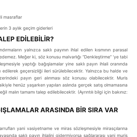
i masraflar
erin 3 aylık geçim giderleri
ALEP EDİLEBİLİR?
ndırmaların yalnızca saklı payının ihlal edilen kısmının parasal
lep edemez. Meğer ki, söz konusu malvarlığı “Denkleştirme” ‘ye tabi
eşmesiyle yaptığı bağışlamalar yine saklı payın ihlali oranında
ilerek geçersizliği ileri sürülebilecektir. Yalnızca bu halde ve
erindeki payın geri alınması söz konusu olabilecektir. Muris
ikiyle henüz yaşarken yapılan aslında gerçek satış olmamasına
 malın tamamı talep edilebilecektir. (Ayrıntılı bilgi için bakınız:
ĞIŞLAMALAR ARASINDA BİR SIRA VAR
rrufları yani vasiyetname ve miras sözleşmesiyle mirasçılarına
avasında saklı payın ihlalini gidermiyorsa sağlararası yani muris