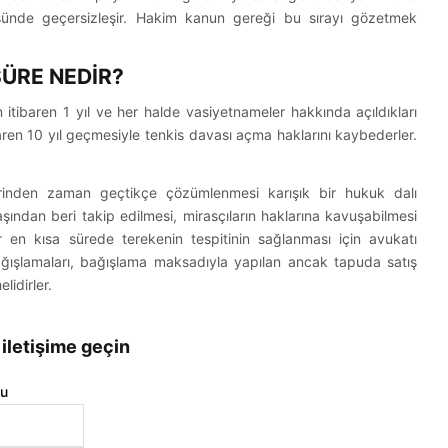
çüsünde geçersizleşir. Hakim kanun gereği bu sırayı gözetmek
ÜRE NEDİR?
en itibaren 1 yıl ve her halde vasiyetnameler hakkında açıldıkları
baren 10 yıl geçmesiyle tenkis davası açma haklarını kaybederler.
m Bilgileri
inden zaman geçtikçe çözümlenmesi karışık bir hukuk dalı
ından beri takip edilmesi, mirasçıların haklarına kavuşabilmesi
angokce.com
ar en kısa sürede terekenin tespitinin sağlanması için avukatı
bağışlamaları, bağışlama maksadıyla yapılan ancak tapuda satış
6 682 73 06
lidirler.
u Mah., 288/4 Sk.
 iletişime geçin
vcılar Exclusive,
 41,
u
İZMİR