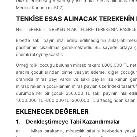
Dikkat edilmesi gereken şey ise tenkise esas alınacak te
Medeni Kanunu m. 507).
TENKİSE ESAS ALINACAK TEREKENİN
NET TEREKE = TEREKENİN AKTİFLERİ- TEREKENİN PASİFLE
Elbette saklı payın ihlal edilip edilmediğinin anlaşılabil
pasiflerinin çıkarılması gerekmektedir. Bu. sayede ortaya çı
önemli rol oynayacaktır.
Örneğin; iki çocuğu bulunan mirasbırakan; 1.000.000 TL net
aracını çocuklarından birine vasiyet ederse, diğer çocuğu
oranında miras payı vardır ve saklı payları ise kanun g
mirasbırakanın çocuklarının miras payları üzerindeki tasarru
durumda her bir çocuk 250.000 TL saklı payının ihlal edilm
1.000.000 TL -800.000TL=200.000 TL artacağından kalan 50.
EKLENECEK DEĞERLER
1. Denkleştirmeye Tabi Kazandırmalar
a) Miras bırakanın, mirasçılık sıfatını kaybeden yasal