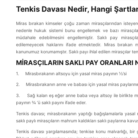
Tenkis Davası Nedir, Hangi Şartlar
Miras bırakan kimseler çoğu zaman mirasçılarından isteyere
nedenle hukuk sistemi bunu engellemek ve bazı mirasçıları
müdahale edebilmesini engellemiştir. Saklı pay mirasçı
edilemeyecek haklarını ifade etmektedir. Miras bırakan mir
kanunumuz korumamıştır. Saklı payı ihlal edilen mirasçılar ten
MİRASÇILARIN SAKLI PAY ORANLARI 
1. Mirasbırakanın altsoyu için yasal miras payının ½’si
2. Mirasbırakanın anne ve babası için yasal miras paylarının
3. Sağ kalan eş eğer anne baba veya altsoy ile birlikte mi
payının ¾ ‘ü saklı payını ifade eder.
Tenkis davası; mirasbırakanın yaptığı bağışlamalarla yasal mi
saklı paylı mirasçıların mahrum kaldıkları saklı paylarına kav
Tenkis davası yargılamasında; tenkise konu malvarlığı, bir 