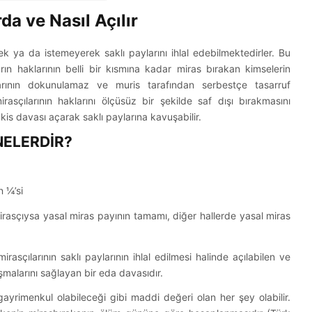
da ve Nasıl Açılır
k ya da istemeyerek saklı paylarını ihlal edebilmektedirler. Bu
n haklarının belli bir kısmına kadar miras bırakan kimselerin
larının dokunulamaz ve muris tarafından serbestçe tasarruf
asçılarının haklarını ölçüsüz bir şekilde saf dışı bırakmasını
kis davası açarak saklı paylarına kavuşabilir.
NELERDİR?
 ¼’si
rasçıysa yasal miras payının tamamı, diğer hallerde yasal miras
rasçılarının saklı paylarının ihlal edilmesi halinde açılabilen ve
uşmalarını sağlayan bir eda davasıdır.
gayrimenkul olabileceği gibi maddi değeri olan her şey olabilir.