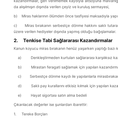
kazandırmalar, geri verilmemek kaydıyla altsoyuna malvarlı
da alışılmışın dışında verilen çeyiz ve kuruluş sermayesi,
b) Miras haklarının ölümden önce tasfiyesi maksadıyla yapı
c) Miras bırakanın serbestçe dönme hakkını saklı tutarak
üzere verilen hediyeler dışında yapmış olduğu bağışlamalar.
2. Tenkise Tabi Sağlararası Kazandırmalar
Kanun koyucu miras bırakanın henüz yaşarken yaptığı bazı ka
a) Denkleştirmeden kurtulan sağlararası karşılıksız ka
b) Mirastan feragati sağlamak için yapılan kazandırm
c) Serbestçe dönme kaydı ile yapılanlarla mirasbırakanın
d) Saklı pay kurallarını etkisiz kılmak için yapılan kaz
e) Hayat sigortası satın alma bedeli
Çıkarılacak değerler ise şunlardan ibarettir:
1. Tereke Borçları