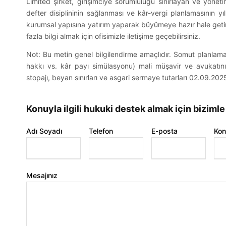
Limited şirket, girişimciye sorumluluğu sınırlayan ve yönet
defter disiplininin sağlanması ve kâr-vergi planlamasının yıl
İletişi
kurumsal yapısına yatırım yaparak büyümeye hazır hale getireb
fazla bilgi almak için ofisimizle iletişime geçebilirsiniz.
info@kot
Not: Bu metin genel bilgilendirme amaçlıdır. Somut planlamala
Kotan & Gökce Hukuk Bürosu –
hakkı vs. kâr payı simülasyonu) mali müşavir ve avukatını
(+90) 53
Güvenilir, çözüm odaklı ve modern
stopajı, beyan sınırları ve asgari sermaye tutarları 02.09.2025
hukuk hizmetleri.
Mansuroğl
Konuyla ilgili hukuki destek almak için bizimle
No: 9/1, A
Bireysel Hizmetler
A Blok, D:
Kurumsal Hizmetler
Adı Soyadı
Telefon
E-posta
Kon
Bayraklı/
Hukuki Uyum & Şirket Eğitimleri
İnfaz (Yatar) Hesaplama Aracı
Kira Artış Oranı Hesaplama
Mesajınız
Aracı