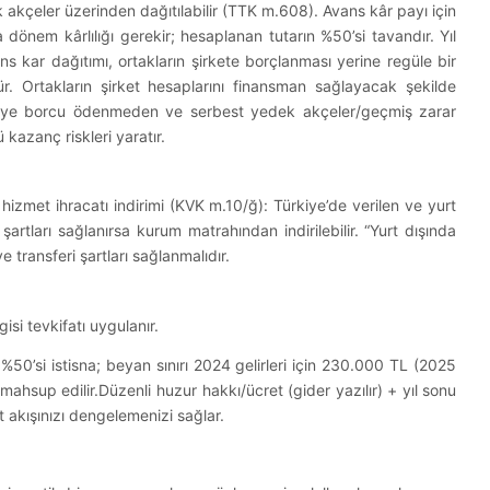
akçeler üzerinden dağıtılabilir (TTK m.608). Avans kâr payı için
dönem kârlılığı gerekir; hesaplanan tutarın %50’si tavandır. Yıl
 kar dağıtımı, ortakların şirkete borçlanması yerine regüle bir
ürür. Ortakların şirket hesaplarını finansman sağlayacak şekilde
rmaye borcu ödenmeden ve serbest yedek akçeler/geçmiş zarar
kazanç riskleri yaratır.
zmet ihracatı indirimi (KVK m.10/ğ): Türkiye’de verilen ve yurt
artları sağlanırsa kurum matrahından indirilebilir. “Yurt dışında
transferi şartları sağlanmalıdır.
isi tevkifatı uygulanır.
%50’si istisna; beyan sınırı 2024 gelirleri için 230.000 TL (2025
mahsup edilir.Düzenli huzur hakkı/ücret (gider yazılır) + yıl sonu
t akışınızı dengelemenizi sağlar.