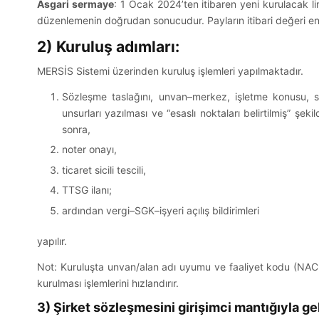
Asgari sermaye
: 1 Ocak 2024’ten itibaren yeni kurulacak l
düzenlemenin doğrudan sonucudur. Payların itibari değeri en 
2) Kuruluş adımları:
MERSİS Sistemi üzerinden kuruluş işlemleri yapılmaktadır.
Sözleşme taslağını, unvan–merkez, işletme konusu, s
unsurları yazılması ve “esaslı noktaları belirtilmiş”
sonra,
noter onayı,
ticaret sicili tescili,
TTSG ilanı;
ardından vergi–SGK–işyeri açılış bildirimleri
yapılır.
Not: Kuruluşta unvan/alan adı uyumu ve faaliyet kodu (NACE)
kurulması işlemlerini hızlandırır.
3) Şirket sözleşmesini girişimci mantığıyla ge