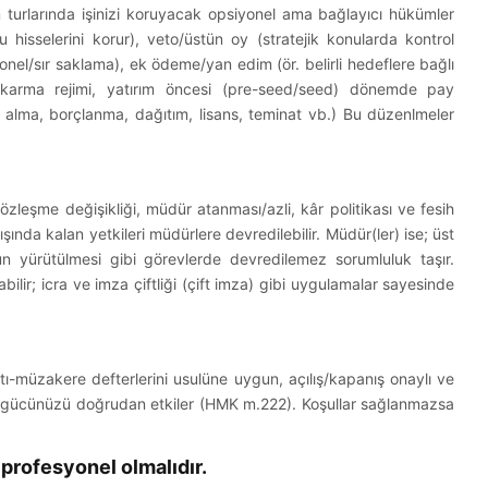
 turlarında işinizi koruyacak opsiyonel ama bağlayıcı hükümler
u hisselerini korur), veto/üstün oy (stratejik konularda kontrol
nel/sır saklama), ek ödeme/yan edim (ör. belirli hedeflere bağlı
a/çıkarma rejimi, yatırım öncesi (pre-seed/seed) dönemde pay
atın alma, borçlanma, dağıtım, lisans, teminat vb.) Bu düzenlmeler
özleşme değişikliği, müdür atanması/azli, kâr politikası ve fesih
şında kalan yetkileri müdürlere devredilebilir. Müdür(ler) ise; üst
un yürütülmesi gibi görevlerde devredilemez sorumluluk taşır.
bilir; icra ve imza çiftliği (çift imza) gibi uygulamalar sayesinde
ı-müzakere defterlerini usulüne uygun, açılış/kapanış onaylı ve
pat gücünüzü doğrudan etkiler (HMK m.222). Koşullar sağlanmazsa
ı profesyonel olmalıdır.