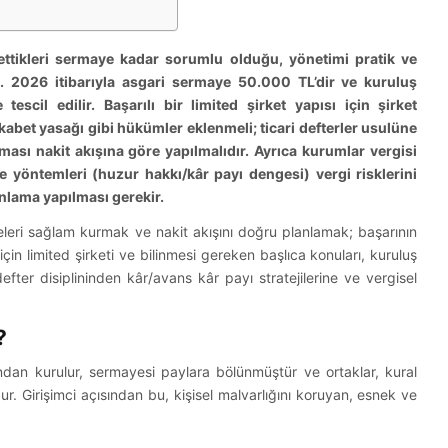
t ettikleri sermaye kadar sorumlu olduğu, yönetimi pratik ve
). 2026 itibarıyla asgari sermaye 50.000 TL’dir ve kuruluş
tescil edilir. Başarılı bir limited şirket yapısı için şirket
ekabet yasağı gibi hükümler eklenmeli; ticari defterler usulüne
ması nakit akışına göre yapılmalıdır. Ayrıca kurumlar vergisi
me yöntemleri (huzur hakkı/kâr payı dengesi) vergi risklerini
nlama yapılması gerekir.
eleri sağlam kurmak ve nakit akışını doğru planlamak; başarının
için limited şirketi ve bilinmesi gereken başlıca konuları, kuruluş
 defter disiplininden kâr/avans kâr payı stratejilerine ve vergisel
?
ından kurulur, sermayesi paylara bölünmüştür ve ortaklar, kural
r. Girişimci açısından bu, kişisel malvarlığını koruyan, esnek ve