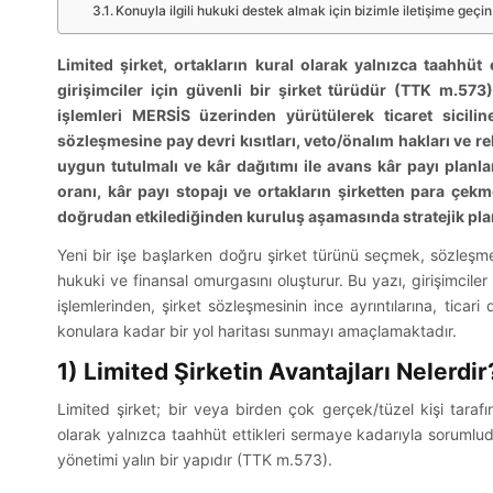
Konuyla ilgili hukuki destek almak için bizimle iletişime geçin
Limited şirket, ortakların kural olarak yalnızca taahhü
girişimciler için güvenli bir şirket türüdür (TTK m.573
işlemleri MERSİS üzerinden yürütülerek ticaret siciline 
sözleşmesine pay devri kısıtları, veto/önalım hakları ve r
uygun tutulmalı ve kâr dağıtımı ile avans kâr payı planla
oranı, kâr payı stopajı ve ortakların şirketten para çek
doğrudan etkilediğinden kuruluş aşamasında stratejik pla
Yeni bir işe başlarken doğru şirket türünü seçmek, sözleşm
hukuki ve finansal omurgasını oluşturur. Bu yazı, girişimciler 
işlemlerinden, şirket sözleşmesinin ince ayrıntılarına, ticari
konulara kadar bir yol haritası sunmayı amaçlamaktadır.
1) Limited Şirketin Avantajları Nelerdir
Limited şirket; bir veya birden çok gerçek/tüzel kişi taraf
olarak yalnızca taahhüt ettikleri sermaye kadarıyla sorumludu
yönetimi yalın bir yapıdır (TTK m.573).