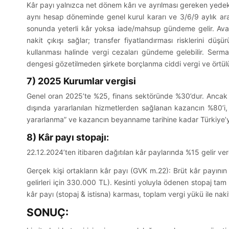
Kâr payı yalnızca net dönem kârı ve ayrılması gereken yedek 
aynı hesap döneminde genel kurul kararı ve 3/6/9 aylık ara 
sonunda yeterli kâr yoksa iade/mahsup gündeme gelir. Avans
nakit çıkışı sağlar; transfer fiyatlandırması risklerini düş
kullanması halinde vergi cezaları gündeme gelebilir. Se
dengesi gözetilmeden şirkete borçlanma ciddi vergi ve örtülü 
7) 2025 Kurumlar vergisi
Genel oran 2025’te %25, finans sektöründe %30’dur. Ancak hi
dışında yararlanılan hizmetlerden sağlanan kazancın %80’i, ş
yararlanma” ve kazancın beyanname tarihine kadar Türkiye’ye 
8) Kâr payı stopajı:
22.12.2024’ten itibaren dağıtılan kâr paylarında %15 gelir verg
Gerçek kişi ortakların kâr payı (GVK m.22): Brüt kâr payının 
gelirleri için 330.000 TL). Kesinti yoluyla ödenen stopaj tam 
kâr payı (stopaj & istisna) karması, toplam vergi yükü ile naki
SONUÇ: