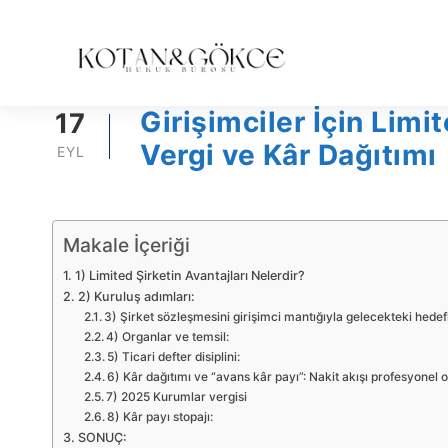
Girişimciler İçin Limi
17
Vergi ve Kâr Dağıtımı
EYL
Makale İçeriği
1) Limited Şirketin Avantajları Nelerdir?
2) Kuruluş adımları:
3) Şirket sözleşmesini girişimci mantığıyla gelecekteki hedefl
4) Organlar ve temsil:
5) Ticari defter disiplini:
6) Kâr dağıtımı ve “avans kâr payı”: Nakit akışı profesyonel o
7) 2025 Kurumlar vergisi
8) Kâr payı stopajı:
SONUÇ: