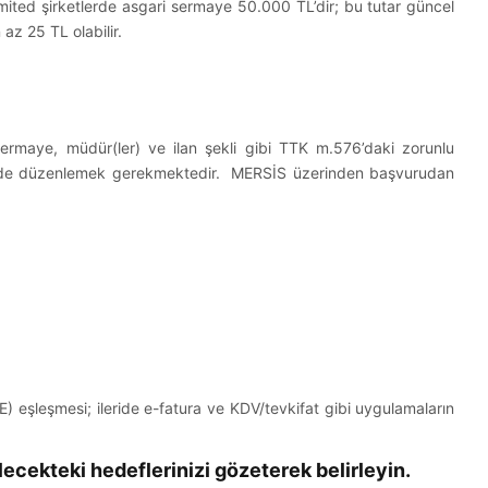
imited şirketlerde asgari sermaye 50.000 TL’dir; bu tutar güncel
az 25 TL olabilir.
ermaye, müdür(ler) ve ilan şekli gibi TTK m.576’daki zorunlu
 şekilde düzenlemek gerekmektedir. MERSİS üzerinden başvurudan
 eşleşmesi; ileride e-fatura ve KDV/tevkifat gibi uygulamaların
lecekteki hedeflerinizi gözeterek belirleyin.