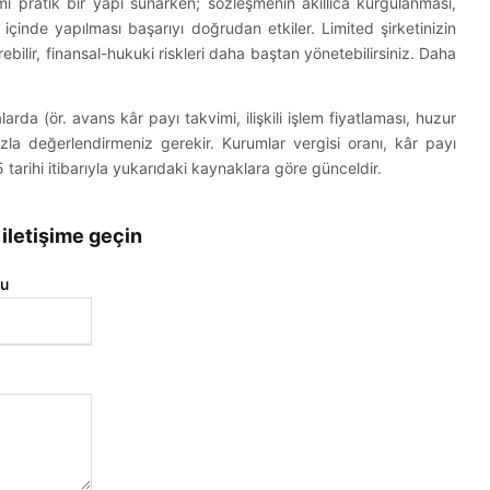
imi pratik bir yapı sunarken; sözleşmenin akıllıca kurgulanması,
 içinde yapılması başarıyı doğrudan etkiler. Limited şirketinizin
m Bilgileri
ilir, finansal-hukuki riskleri daha baştan yönetebilirsiniz. Daha
angokce.com
rda (ör. avans kâr payı takvimi, ilişkili işlem fiyatlaması, huzur
zla değerlendirmeniz gerekir. Kurumlar vergisi oranı, kâr payı
6 682 73 06
 tarihi itibarıyla yukarıdaki kaynaklara göre günceldir.
u Mah., 288/4 Sk.
 iletişime geçin
vcılar Exclusive,
 41,
u
İZMİR