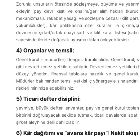
Zorunlu unsurların ötesinde sözleşmeye, büyüme ve yatırım
ekleyin: pay devri kısıtı ve önalım/geri alım hakları (kuruc
mekanizması). rekabet yasağı ve sözleşme cezası (kilit perso
yükümlülükler), kâr politikasına özel kurallar ile çıkm
devirlerine şirket/ortak onayı şartı ve kilit karar listesi (s
sayesinde ileride doğacak uyuşmazlıkları önleyebilirsiniz.
4) Organlar ve temsil:
Genel kurul – müdür(ler) dengesi kurulmalıdır. Genel kurul; s
gibi devredilemez yetkilere sahiptir. Devredilemez yetkileri dı
düzey yönetim, finansal tablolara hazırlık ve genel kurul
Müdürler bakımından temsil yetkisi iç yönergeyle sınırlandırıla
riskleri minimize edebilirsiniz.
5) Ticari defter disiplini:
yevmiye, büyük defter, envanter, pay ve genel kurul toplant
birbirini doğrulayacak şekilde tutmak, ticari davalarda is
şirket aleyhine delil dahi olabilir.
6) Kâr dağıtımı ve “avans kâr payı”: Nakit akış