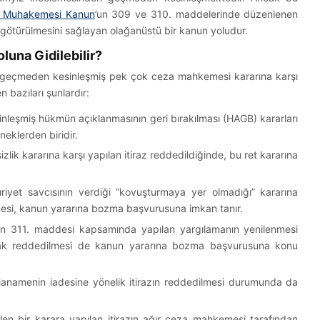
 Muhakemesi Kanun
’un 309 ve 310. maddelerinde düzenlenen
 götürülmesini sağlayan olağanüstü bir kanun yoludur.
luna Gidilebilir?
n geçmeden kesinleşmiş pek çok ceza mahkemesi kararına karşı
 bazıları şunlardır:
inleşmiş hükmün açıklanmasının geri bırakılması (HAGB) kararları
eklerden biridir.
lik kararına karşı yapılan itiraz reddedildiğinde, bu ret kararına
iyet savcısının verdiği “kovuşturmaya yer olmadığı” kararına
lmesi, kanun yararına bozma başvurusuna imkan tanır.
nın 311. maddesi kapsamında yapılan yargılamanın yenilenmesi
rak reddedilmesi de kanun yararına bozma başvurusuna konu
ianamenin iadesine yönelik itirazın reddedilmesi durumunda da
ilen bir karara yapılan itirazın ağır ceza mahkemesi tarafından