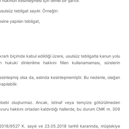
ükmün kesinleşmesi için temel bir şarttır.
ulsüz tebligat sayılır. Örneğin:
ine yapılan tebligat,
ikrarlı biçimde kabul edildiği üzere, usulsüz tebligatla kanun yolu
hukuki dinlenilme hakkını fiilen kullanamaması, sürelerin
esinleşmiş olsa da, aslında kesinleşmemiştir. Bu nedenle, olağan
pılabilir.
bebi oluşturmaz. Ancak, istinaf veya temyize götürülmeden
başvuru hakkını ortadan kaldırdığı hallerde, bu durum CMK m. 309
018/9527 K. sayılı ve 23.05.2018 tarihli kararında, müştekiye