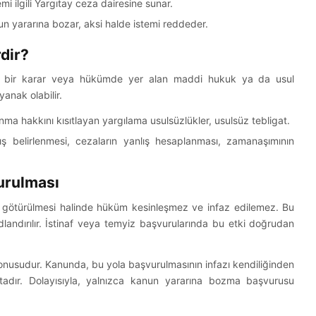
i ilgili Yargıtay ceza dairesine sunar.
n yararına bozar, aksi halde istemi reddeder.
dir?
n bir karar veya hükümde yer alan maddi hukuk ya da usul
anak olabilir.
ma hakkını kısıtlayan yargılama usulsüzlükler, usulsüz tebligat.
ş belirlenmesi, cezaların yanlış hesaplanması, zamanaşımının
urulması
a götürülmesi halinde hüküm kesinleşmez ve infaz edilemez. Bu
andırılır. İstinaf veya temyiz başvurularında bu etki doğrudan
onusudur. Kanunda, bu yola başvurulmasının infazı kendiliğinden
dır. Dolayısıyla, yalnızca kanun yararına bozma başvurusu