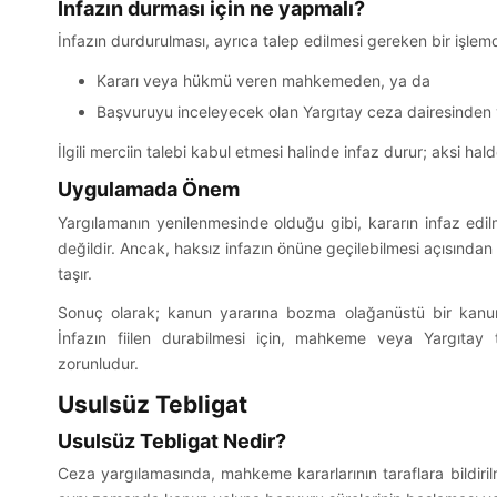
İnfazın durması için ne yapmalı?
İnfazın durdurulması, ayrıca talep edilmesi gereken bir işlemd
Kararı veya hükmü veren mahkemeden, ya da
Başvuruyu inceleyecek olan Yargıtay ceza dairesinden ya
İlgili merciin talebi kabul etmesi halinde infaz durur; aksi ha
Uygulamada Önem
Yargılamanın yenilenmesinde olduğu gibi, kararın infaz ed
değildir. Ancak, haksız infazın önüne geçilebilmesi açısınd
taşır.
Sonuç olarak; kanun yararına bozma olağanüstü bir kanun
İnfazın fiilen durabilmesi için, mahkeme veya Yargıtay 
zorunludur.
Usulsüz Tebligat
Usulsüz Tebligat Nedir?
Ceza yargılamasında, mahkeme kararlarının taraflara bildiril