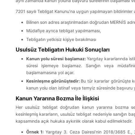
aynı zamanda kanun yoluna başvuru sürelerinin başlaması ve h
7201 sayılı Tebligat Kanunu’na uygun yapılmayan bildirimler us
Bilinen son adres araştırılmadan doğrudan MERNİS adres
Müdafiye ayrıca tebligat yapılmaması,
Tebligatın yetkisiz kişiye bırakılması
Usulsüz Tebligatın Hukuki Sonuçları
Kanun yolu süresi başlamaz:
Yargıtay kararlarında ist
süresi işlemeye başlamaz. Sanığın veya müdafinin 
başlamamasına yol açar.
Kesinleşme görünüştedir:
Bu tür kararlar görünüşte k
kanun yolu olan istinaf veya temyiz süresinde başvuru ya
Kanun Yararına Bozma İle İlişkisi
Her usulsüz tebligat doğrudan kanun yararına bozma se
kesinleşmiş kararların, usulsüz tebligat nedeniyle sanığın 
kapsamında açık hukuka aykırılık olarak kabul edilmektedir.
Örnek 1:
Yargıtay 3. Ceza Dairesi’nin 2018/3685 E., 2