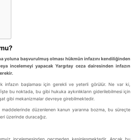
 mu?
 yoluna başvurulmuş olması hükmün infazını kendiliğinden
ya incelemeyi yapacak Yargıtay ceza dairesinden infazın
erekir.
 infazın başlaması için gerekli ve yeterli görülür. Ne var ki,
şte bu noktada, bu gibi hukuka aykırılıkların giderilebilmesi için
gat gibi mekanizmalar devreye girebilmektedir.
 maddelerinde düzenlenen kanun yararına bozma, bu süreçte
leri üzerinde duracağız.
 temyiz incelemesinden geçmeden kesinleşmektedir. Ancak bu