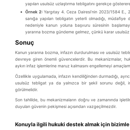
yapılan usulsüz uzlaştırma tebligatını gerekçe gösterer
Örnek 2:
Yargıtay 4. Ceza Dairesi’nin 2023/1584 E., 2
sanığa yapılan tebligatın yeterli olmadığı, müdafiye d
nedeniyle kanun yoluna başvuru süresinin başlamaya
yararına bozma gündeme gelmez, çünkü karar usulsüz t
Sonuç
Kanun yararına bozma, infazın durdurulması ve usulsüz teblig
devreye giren önemli güvencelerdir. Bu mekanizmalar, huk
aykırı infaz işlemlerine maruz kalmasını engellemeyi amaçlam
İletişi
Özellikle uygulamada, infazın kendiliğinden durmadığı, ayrıc
usulsüz tebligat ya da yalnızca bir şekil sorunu değil, in
görülmelidir.
info@kot
Kotan & Gökce Hukuk Bürosu –
Son tahlilde, bu mekanizmaların doğru ve zamanında işleti
(+90) 53
Güvenilir, çözüm odaklı ve modern
duyulan güvenin pekişmesi açısından vazgeçilmezdir.
hukuk hizmetleri.
Mansuroğl
Konuyla ilgili hukuki destek almak için bizimle
No: 9/1, A
Bireysel Hizmetler