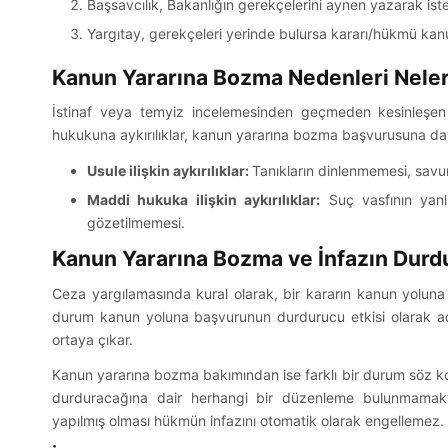
Başsavcılık, Bakanlığın gerekçelerini aynen yazarak istem
Yargıtay, gerekçeleri yerinde bulursa kararı/hükmü kanu
Kanun Yararına Bozma Nedenleri Neler
İstinaf veya temyiz incelemesinden geçmeden kesinleşe
hukukuna aykırılıklar, kanun yararına bozma başvurusuna day
Usule ilişkin aykırılıklar:
Tanıkların dinlenmemesi, savun
Maddi hukuka ilişkin aykırılıklar:
Suç vasfının yanlı
gözetilmemesi.
Kanun Yararına Bozma ve İnfazın Durd
Ceza yargılamasında kural olarak, bir kararın kanun yolun
durum kanun yoluna başvurunun durdurucu etkisi olarak adl
ortaya çıkar.
Kanun yararına bozma bakımından ise farklı bir durum söz k
durduracağına dair herhangi bir düzenleme bulunmamakta
yapılmış olması hükmün infazını otomatik olarak engellemez.