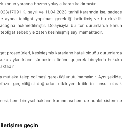
ek kanun yararına bozma yoluyla kararı kaldırmıştır.
023/17091 K. sayılı ve 11.04.2023 tarihli kararında ise, sadece
e ayrıca tebligat yapılması gerektiği belirtilmiş ve bu eksiklik
cağına hükmedilmiştir. Dolayısıyla bu tür durumlarda kanun
ebligat sebebiyle zaten kesinleşmiş sayılmamaktadır.
at prosedürleri, kesinleşmiş kararların hatalı olduğu durumlarda
uka aykırılıkların sürmesinin önüne geçerek bireylerin hukuka
aktadır.
m Bilgileri
a mutlaka talep edilmesi gerektiği unutulmamalıdır. Aynı şekilde,
fazın geçerliliğini doğrudan etkileyen kritik bir unsur olarak
angokce.com
lmesi, hem bireysel hakların korunması hem de adalet sistemine
6 682 73 06
u Mah., 288/4 Sk.
 iletişime geçin
vcılar Exclusive,