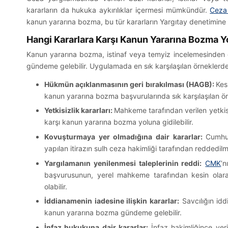
kararların da hukuka aykırılıklar içermesi mümkündür.
Ceza
kanun yararına bozma, bu tür kararların Yargıtay denetimine
Hangi Kararlara Karşı Kanun Yararına Bozma Yo
Kanun yararına bozma, istinaf veya temyiz incelemesinde
gündeme gelebilir. Uygulamada en sık karşılaşılan örneklerden
Hükmün açıklanmasının geri bırakılması (HAGB):
Kes
kanun yararına bozma başvurularında sık karşılaşılan örn
Yetkisizlik kararları:
Mahkeme tarafından verilen yetkisiz
karşı kanun yararına bozma yoluna gidilebilir.
Kovuşturmaya yer olmadığına dair kararlar:
Cumhur
yapılan itirazın sulh ceza hakimliği tarafından reddedi
Yargılamanın yenilenmesi taleplerinin reddi:
CMK
’
başvurusunun, yerel mahkeme tarafından kesin ola
olabilir.
İddianamenin iadesine ilişkin kararlar:
Savcılığın idd
kanun yararına bozma gündeme gelebilir.
İnfaz hukukuna dair kararlar:
İnfaz hakimliğince ver