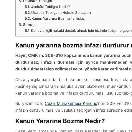
Usulsüz Tebligat
Usulsüz Tebligat Nedir?
Usulsüz Tebligatın Hukuki Sonuçları
Kanun Yararına Bozma İle İlişkisi
Sonuç
Konuyla ilgili hukuki destek almak için bizimle iletişime geçin
Kanun yararına bozma infazı durdurur
Hayır; CMK m. 309-310 kapsamında kanun yararına bozma
durdurmaz, infazın durması için ayrıca mahkemeden ve
durdurulması talep edilmesi ve bu yönde karar verilmesi g
Ceza yargılamasında bir hükmün kesinleşmesi, kural olarak
kesinleşmiş bir kararın hukuka aykırı olabilmesi mümkündür. İ
kanun yararına bozma ve infazın durdurulması, usulsüz tebli
Bu yazımızda,
Ceza Muhakemesi Kanunu
’nun 309 ve 310.
infazın durdurulması ve usulsüz tebligatın infaz sürecine etki
Kanun Yararına Bozma Nedir?
Ceza yargılamasında verilen bazı kararlar, istinaf veya