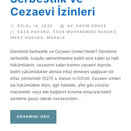
Cezaevi İzinleri
EYLÜL 18, 2025
AV. KADIR GÖKCE
CEZA HUKUKU
,
CEZA MUHAKEMESI HUKUKU
,
İNFAZ HUKUKU
,
MAKALE
Denetimli Serbestlik ve Cezaevi İzinleri Nedir? Denetimli
serbestlik, koşullu salıverilmesine belirli süre kalan iyi halli
hükümlülerin, cezasının kalan kısmını cezaevi dışında
belirli yükümlülükler altında infaz etmesini sağlayan bir
infaz yöntemidir (5275 s. Kanun m.105/A). Cezaevi izinleri
ise hükümlülere ölüm, ağır hastalık, afet gibi zorunlu
mazeretler veya aile bağlarını koruma amacıyla belirli
sürelerle geçici olarak cezaevinden...
DEVAMINI OKU