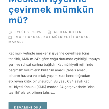
çevirmek mümkün
mü?
EYLÜL 2, 2025
ALIHAN KOTAN
İMAR HUKUKU
,
KAT MÜLKIYETI HUKUKU
,
MAKALE
Kat mülkiyetinde meskenin işyerine çevrilmesi (cins
tashihi), KMK m.24’e göre çoğu durumda oybirliği, tapuya
şerh ve ruhsat şartına bağlıdır. Kat mülkiyeti rejiminde
bağımsız bölümlerin kullanım amacı (tahsis amacı),
binanın huzuru ve ortak yaşam kurallarını doğrudan
etkileyen kritik bir unsurdur. Bu yazı, 634 sayılı Kat
Mülkiyeti Kanunu (KMK) madde 24 çerçevesinde “cins
tashihi” olarak bilinen tahsis...
DEVAMINI OKU