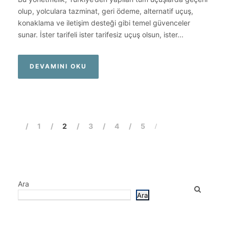
olup, yolculara tazminat, geri ödeme, alternatif uçuş,
konaklama ve iletişim desteği gibi temel güvenceler
sunar. İster tarifeli ister tarifesiz uçuş olsun, ister...
DEVAMINI OKU
1
2
3
4
5
Ara
Ara