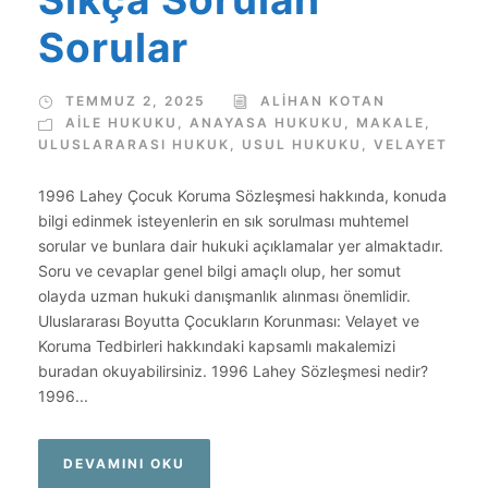
Sorular
TEMMUZ 2, 2025
ALIHAN KOTAN
AILE HUKUKU
,
ANAYASA HUKUKU
,
MAKALE
,
ULUSLARARASI HUKUK
,
USUL HUKUKU
,
VELAYET
1996 Lahey Çocuk Koruma Sözleşmesi hakkında, konuda
bilgi edinmek isteyenlerin en sık sorulması muhtemel
sorular ve bunlara dair hukuki açıklamalar yer almaktadır.
Soru ve cevaplar genel bilgi amaçlı olup, her somut
olayda uzman hukuki danışmanlık alınması önemlidir.
Uluslararası Boyutta Çocukların Korunması: Velayet ve
Koruma Tedbirleri hakkındaki kapsamlı makalemizi
buradan okuyabilirsiniz. 1996 Lahey Sözleşmesi nedir?
1996...
DEVAMINI OKU