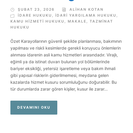
ŞUBAT 23, 2026
ALIHAN KOTAN
İDARE HUKUKU
,
İDARI YARGILAMA HUKUKU
,
KAMU HIZMETI HUKUKU
,
MAKALE
,
TAZMINAT
HUKUKU
Özet Karayollarının güvenli şekilde planlanması, bakımının
yapılması ve riskli kesimlerde gerekli koruyucu önlemlerin
alınması idarenin asli kamu hizmetleri arasındadır. Virajlı,
eğimli ya da istinat duvarı bulunan yol bölümlerinde
bariyer eksikliği, yetersiz işaretleme veya bakım ihmali
gibi yapısal risklerin giderilmemesi, meydana gelen
kazalarda hizmet kusuru sorumluluğunu doğurabilir. Bu
tür durumlarda zarar gören kişiler, kusur ile zarar...
DEVAMINI OKU