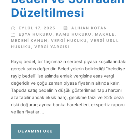
Düzeltilmesi
EYLÜL 17, 2025
ALIHAN KOTAN
EŞYA HUKUKU
,
KAMU HUKUKU
,
MAKALE
,
MEDENİ KANUN
,
VERGI HUKUKU
,
VERGI USUL
HUKUKU
,
VERGI YARGISI
Rayiç bedel, bir taşınmazın serbest piyasa koşullarındaki
gerçek satış değeridir. Belediyelerin belirlediği “belediye
rayiç bedeli” ise aslında emlak vergisine esas vergi
değeridir ve çoğu zaman piyasa fiyatının altında kalır.
Tapuda satış bedelinin düşük gösterilmesi tapu harcını
azaltabilir ancak eksik harç, gecikme faizi ve %25 ceza
riski doğurur; ayrıca banka hareketleri, ekspertiz raporu
ve ilan fiyatları...
DEVAMINI OKU